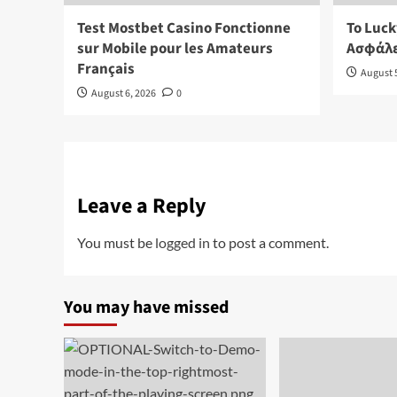
Test Mostbet Casino Fonctionne
Το Luck
sur Mobile pour les Amateurs
Ασφάλε
Français
August 
August 6, 2026
0
Leave a Reply
You must be
logged in
to post a comment.
You may have missed