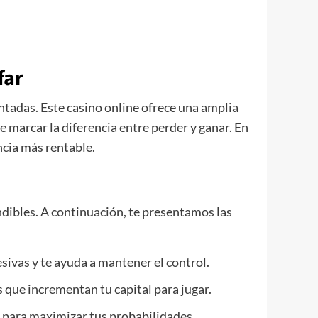
far
ntadas. Este casino online ofrece una amplia
 marcar la diferencia entre perder y ganar. En
ncia más rentable.
dibles. A continuación, te presentamos las
esivas y te ayuda a mantener el control.
que incrementan tu capital para jugar.
to para maximizar tus probabilidades.