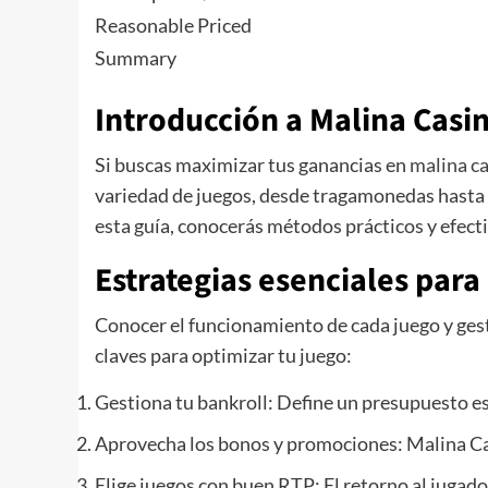
Reasonable Priced
Summary
Introducción a Malina Casin
Si buscas maximizar tus ganancias en
malina c
variedad de juegos, desde tragamonedas hasta pó
esta guía, conocerás métodos prácticos y efecti
Estrategias esenciales para
Conocer el funcionamiento de cada juego y ges
claves para optimizar tu juego:
Gestiona tu bankroll: Define un presupuesto esp
Aprovecha los bonos y promociones: Malina Cas
Elige juegos con buen RTP: El retorno al jugado