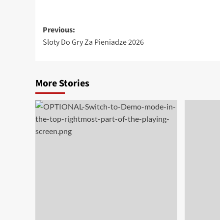
Post
Previous:
Sloty Do Gry Za Pieniadze 2026
navigation
More Stories