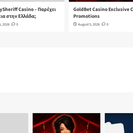
ySheriff Casino – Παρέχει
GoldBet Casino Exclusive 
ια στην Ελλάδα;
Promotions
5, 2026
0
August 5, 2026
0