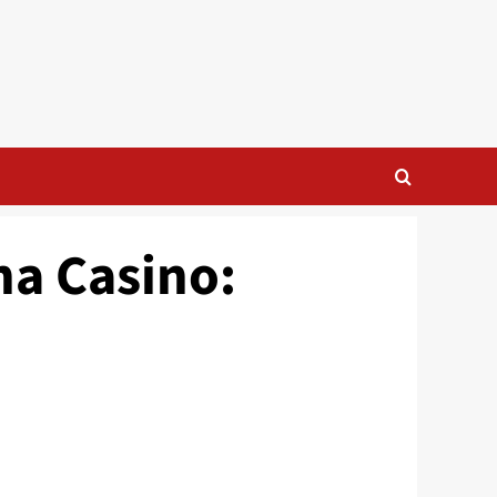
na Casino: