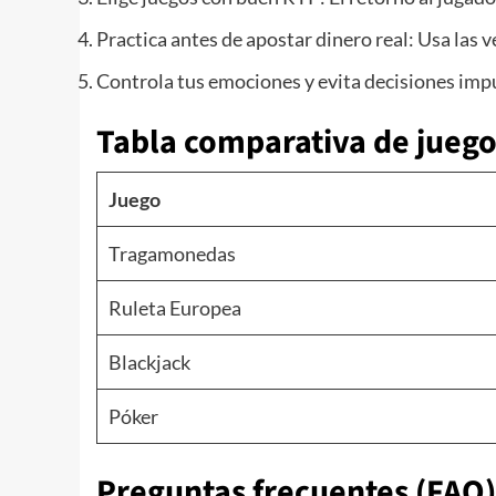
Practica antes de apostar dinero real: Usa las v
Controla tus emociones y evita decisiones imp
Tabla comparativa de juego
Juego
Tragamonedas
Ruleta Europea
Blackjack
Póker
Preguntas frecuentes (FAQ)