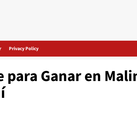
r
Privacy Policy
e para Ganar en Mali
í