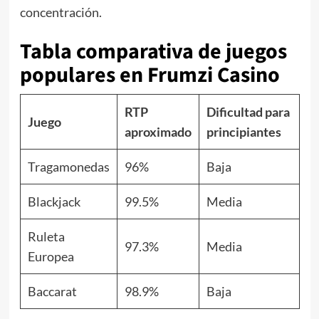
concentración.
Tabla comparativa de juegos
populares en Frumzi Casino
RTP
Dificultad para
Juego
aproximado
principiantes
Tragamonedas
96%
Baja
Blackjack
99.5%
Media
Ruleta
97.3%
Media
Europea
Baccarat
98.9%
Baja