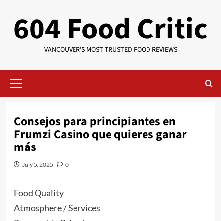
Skip
604 Food Critic
to
content
VANCOUVER'S MOST TRUSTED FOOD REVIEWS
Primary
Menu
Consejos para principiantes en
Frumzi Casino que quieres ganar
más
July 5, 2025
0
Food Quality
Atmosphere / Services