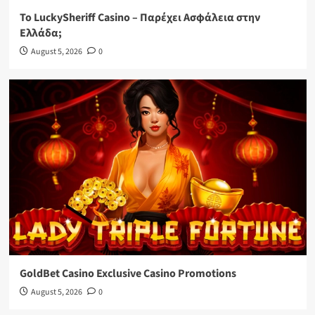
Το LuckySheriff Casino – Παρέχει Ασφάλεια στην
Ελλάδα;
August 5, 2026
0
GoldBet Casino Exclusive Casino Promotions
August 5, 2026
0