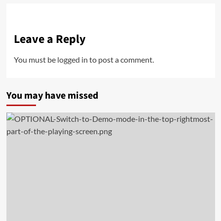
Leave a Reply
You must be
logged in
to post a comment.
You may have missed