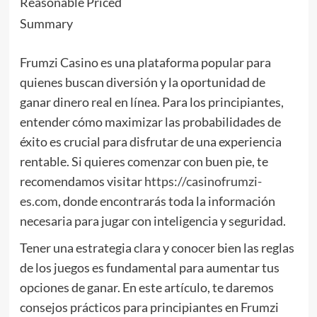
Reasonable Priced
Summary
Frumzi Casino es una plataforma popular para
quienes buscan diversión y la oportunidad de
ganar dinero real en línea. Para los principiantes,
entender cómo maximizar las probabilidades de
éxito es crucial para disfrutar de una experiencia
rentable. Si quieres comenzar con buen pie, te
recomendamos visitar
https://casinofrumzi-
es.com
, donde encontrarás toda la información
necesaria para jugar con inteligencia y seguridad.
Tener una estrategia clara y conocer bien las reglas
de los juegos es fundamental para aumentar tus
opciones de ganar. En este artículo, te daremos
consejos prácticos para principiantes en Frumzi